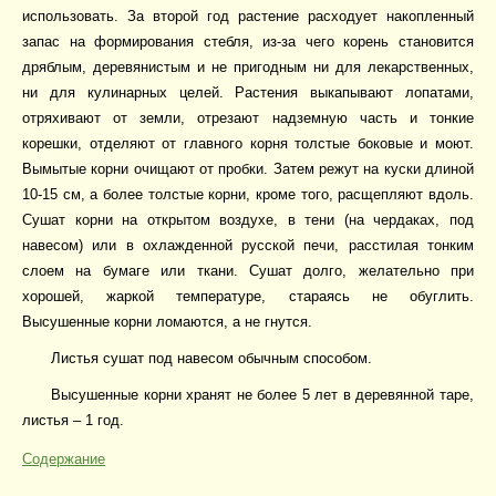
использовать. За второй год растение расходует накопленный
запас на формирования стебля, из-за чего корень становится
дряблым, деревянистым и не пригодным ни для лекарственных,
ни для кулинарных целей. Растения выкапывают лопатами,
отряхивают от земли, отрезают надземную часть и тонкие
корешки, отделяют от главного корня толстые боковые и моют.
Вымытые корни очищают от пробки. Затем режут на куски длиной
10-15 см, а более толстые корни, кроме того, расщепляют вдоль.
Сушат корни на открытом воздухе, в тени (на чердаках, под
навесом) или в охлажденной русской печи, расстилая тонким
слоем на бумаге или ткани. Сушат долго, желательно при
хорошей, жаркой температуре, стараясь не обуглить.
Высушенные корни ломаются, а не гнутся.
Листья сушат под навесом обычным способом.
Высушенные корни хранят не более 5 лет в деревянной таре,
листья – 1 год.
Содержание