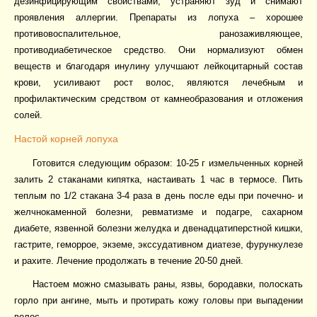
дезинфицирующим свойствами, устраняют зуд и снимают
проявления аллергии. Препараты из лопуха – хорошее
противовоспалительное, ранозаживляющее,
противодиабетическое средство. Они нормализуют обмен
веществ и благодаря инулину улучшают лейкоцитарный состав
крови, усиливают рост волос, являются лечебным и
профилактическим средством от камнеобразования и отложения
солей.
Настой корней лопуха
Готовится следующим образом: 10-25 г измельченных корней
залить 2 стаканами кипятка, настаивать 1 час в термосе. Пить
теплым по 1/2 стакана 3-4 раза в день после еды при почечно- и
желчнокаменной болезни, ревматизме и подагре, сахарном
диабете, язвенной болезни желудка и двенадцатиперстной кишки,
гастрите, геморрое, экземе, экссудативном диатезе, фурункулезе
и рахите. Лечение продолжать в течение 20-50 дней.
Настоем можно смазывать раны, язвы, бородавки, полоскать
горло при ангине, мыть и протирать кожу головы при выпадении
волос.