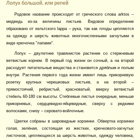
Лопух большой, или репей
Родовое название происходит от греческого слова arktos –
медведь из-за величины листьев. Видовое определение
образовано от кельтского lappa – рука, так как плоды цепляются
за одежду и шерсть животных многочисленными загнутыми в
виде крючочка "лапами".
Лопух – двулетнее травянистое растение со стержневым
ветвистым корнем. В первый год жизни он сочный, а на второй
расходует питательные вещества и становится дряблым и полым
внутри. Растения первого года жизни имеют лишь прикорневую
розетку крупных черешковых листьев, а на второй –
прямостоячий, ребристый, красноватый, вверху ветвистый
стебель 60-180 см высоты. Стеблевые листья очередные, меньше
прикорневых, сердцевидно-яйцевидные, сверху с редкими
волосками, снизу – серовато-войлочные.
Цветки собраны в шаровидные корзинки. Обвертка корзинки
голая, зелёная, состоящая из жестких, крючковато-загнутых
листочков, цепляющихся за шерсть животных, одежду человека,