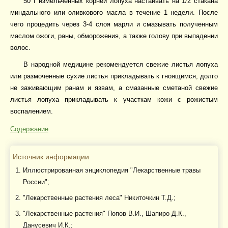
50 г измельченных корней лопуха настаивать на 1/2 стакана
миндального или оливкового масла в течение 1 недели. После
чего процедить через 3-4 слоя марли и смазывать полученным
маслом ожоги, раны, обморожения, а также голову при выпадении
волос.
В народной медицине рекомендуется свежие листья лопуха
или размоченные сухие листья прикладывать к гноящимся, долго
не заживающим ранам и язвам, а смазанные сметаной свежие
листья лопуха прикладывать к участкам кожи с рожистым
воспалением.
Содержание
Источник информации
Иллюстрированная энциклопедия "Лекарственные травы
России";
"Лекарственные растения леса" Никиточкин Т.Д.;
"Лекарственные растения" Попов В.И., Шапиро Д.К.,
Данусевич И.К.;