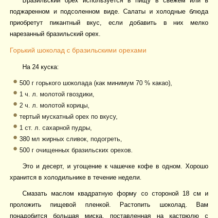
Бразильский орех используется в пищу в свежем или в
поджаренном и подсоленном виде. Салаты и холодные блюда
приобретут пикантный вкус, если добавить в них мелко
нарезанный бразильский орех.
Горький шоколад с бразильскими орехами
На 24 куска:
500 г горького шоколада (как минимум 70 % какао),
1 ч. л. молотой гвоздики,
2 ч. л. молотой корицы,
тертый мускатный орех по вкусу,
1 ст. л. сахарной пудры,
380 мл жирных сливок, подогреть,
500 г очищенных бразильских орехов.
Это и десерт, и угощение к чашечке кофе в одном. Хорошо
хранится в холодильнике в течение недели.
Смазать маслом квадратную форму со стороной 18 см и
проложить пищевой пленкой. Растопить шоколад. Вам
понадобится большая миска, поставленная на кастрюлю с