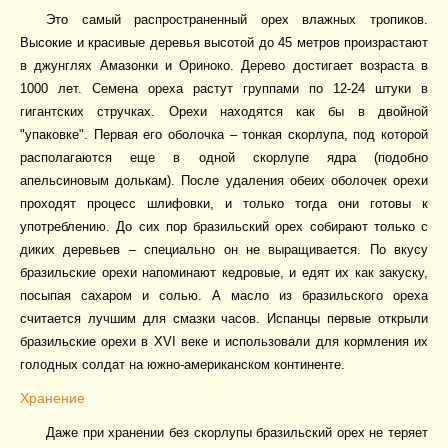
Это самый распространенный орех влажных тропиков.
Высокие и красивые деревья высотой до 45 метров произрастают
в джунглях Амазонки и Ориноко. Дерево достигает возраста в
1000 лет. Семена ореха растут группами по 12-24 штуки в
гигантских стручках. Орехи находятся как бы в двойной
"упаковке". Первая его оболочка – тонкая скорлупа, под которой
располагаются еще в одной скорлупе ядра (подобно
апельсиновым долькам). После удаления обеих оболочек орехи
проходят процесс шлифовки, и только тогда они готовы к
употреблению. До сих пор бразильский орех собирают только с
диких деревьев – специально он не выращивается. По вкусу
бразильские орехи напоминают кедровые, и едят их как закуску,
посыпая сахаром и солью. А масло из бразильского ореха
считается лучшим для смазки часов. Испанцы первые открыли
бразильские орехи в XVI веке и использовали для кормления их
голодных солдат на южно-американском континенте.
Хранение
Даже при хранении без скорлупы бразильский орех не теряет