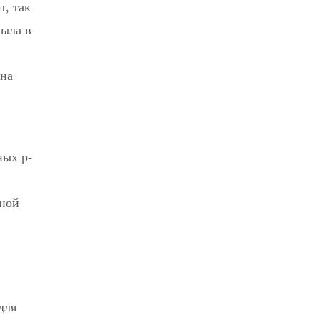
т, так
мыла в
 на
ных р-
ьной
для