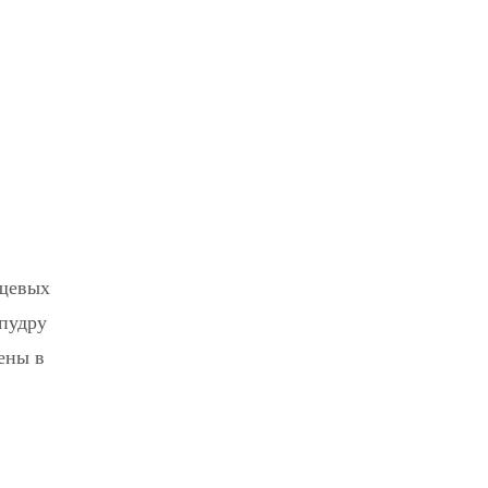
ищевых
 пудру
ены в