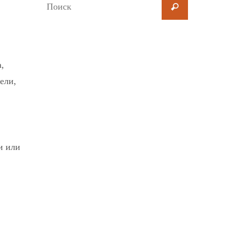
,
ели,
и или