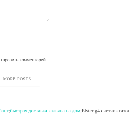
MORE POSTS
бант
;
быстрая доставка кальяна на дом
;Elster g4 счетчик газ