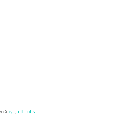
овый
тут
;
rollsrolls