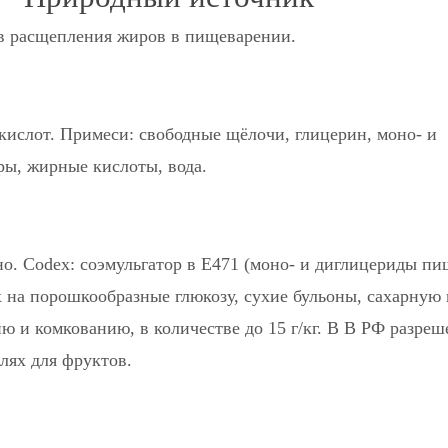
в расщепления жиров в пищеварении.
кислот. Примеси: свободные щёлочи, глицерин, моно- и
ы, жирные кислоты, вода.
о. Codex: соэмульгатор в Е471 (моно- и диглицериды п
х на порошкообразные глюкозу, сухие бульоны, сахарную
ю и комкованию, в количестве до 15 г/кг. В В РФ разреш
лях для фруктов.