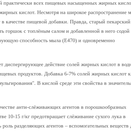
лей практически всех пищевых насыщенных жирных кисло
 жирных кислот. Несмотря на широкое распространение 
 в качестве пищевой добавки. Правда, старый пекарский
ть горшок с топлёным салом и добавленной в него содой
ирующую способность мыла (Е470) и одновременно
ет диспергирующее действие солей жирных кислот в вод
ищевых продуктов. Добавка 6-7% солей жирных кислот к
ульгирования". В кислой среде эти свойства в значител
ачестве анти-слёживающих агентов в порошкообразных
тве 10-15 г/кг предотвращает слёживание сухого лука в
 роль разделяющих агентов – вспомогательных веществ 