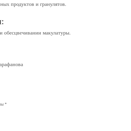
нных продуктов и гранулятов.
:
ри обесцвечивании макулатуры.
Сарафанова
ены
*