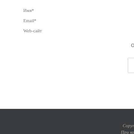
Copyr
При к