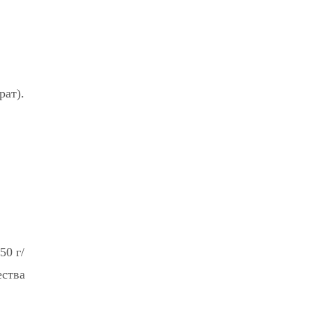
рат).
50 г/
ества