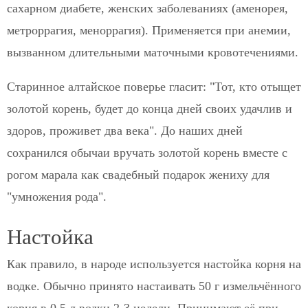
сахарном диабете, женских заболеваниях (аменорея,
метроррагия, меноррагия). Применяется при анемии,
вызванном длительными маточными кровотечениями.
Старинное алтайское поверье гласит: "Тот, кто отыщет
золотой корень, будет до конца дней своих удачлив и
здоров, проживет два века". До наших дней
сохранился обычаи вручать золотой корень вместе с
рогом марала как свадебный подарок жениху для
"умножения рода".
Настойка
Как правило, в народе используется настойка корня на
водке. Обычно принято настаивать 50 г измельчённого
корня в 0,5 л водки 2-3 недели. Принимают её при