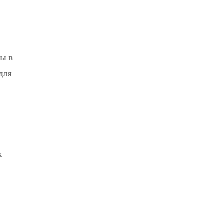
ны в
для
к