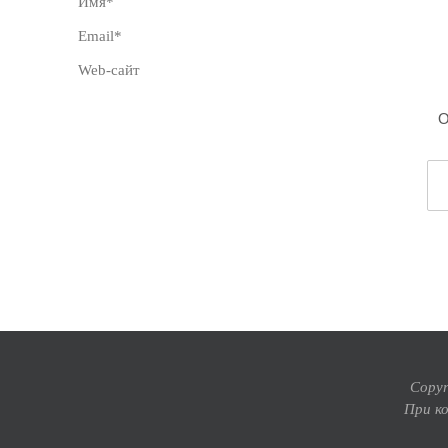
Copyr
При к