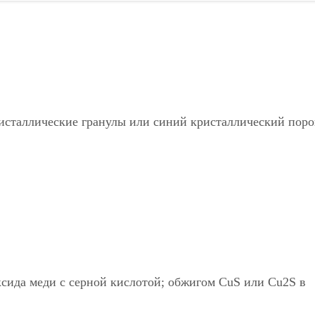
исталлические гранулы или синий кристаллический пор
сида меди с серной кислотой; обжигом CuS или Cu2S в