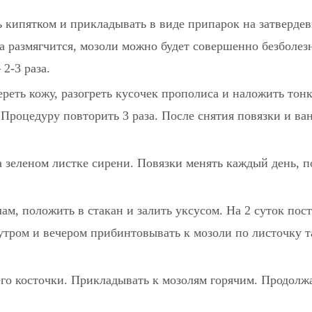
ь кипятком и прикладывать в виде припарок на затверде
ожа размягчится, мозоли можно будет совершенно безболез
 2-3 раза.
ереть кожу, разогреть кусочек прополиса и наложить тон
. Процедуру повторить 3 раза. После снятия повязки и ва
 зеленом листке сирени. Повязки менять каждый день, п
ам, положить в стакан и залить уксусом. На 2 суток пос
 утром и вечером прибинтовывать к мозоли по листочку т
его косточки. Прикладывать к мозолям горячим. Продолж