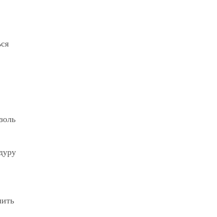
ься
золь
дуру
лить