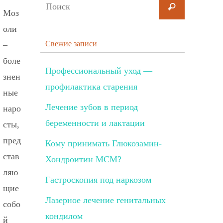
Моз
оли
Свежие записи
–
боле
Профессиональный уход —
знен
профилактика старения
ные
Лечение зубов в период
наро
беременности и лактации
сты,
пред
Кому принимать Глюкозамин-
став
Хондроитин МСМ?
ляю
Гастроскопия под наркозом
щие
Лазерное лечение генитальных
собо
кондилом
й