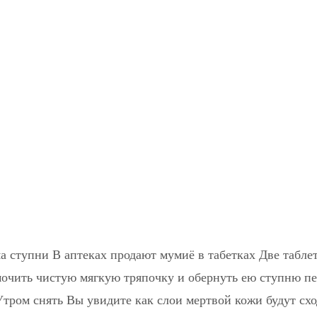
ма ступни В аптеках продают мумиё в табетках Две табле
мочить чистую мягкую тряпочку и обернуть ею ступню п
Утром снять Вы увидите как слои мертвой кожи будут сх