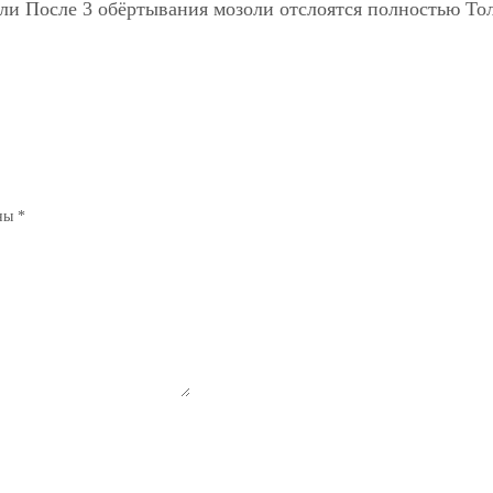
али После 3 обёртывания мозоли отслоятся полностью То
ены
*