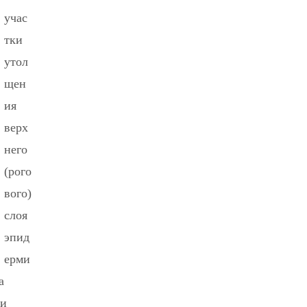
учас
тки
утол
щен
ия
верх
него
(рого
вого)
слоя
эпид
ерми
а
ли