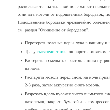
располагаются на тыльной поверхности пальцев
отличать мозоли от подошвенных бородавок, по
Подошвенные бородавки чрезвычайно болезненны
см. раздел "Очищение от бородавок").
Перетереть зеленые перья лука в кашицу и 
Траву
тысячелистника
ошпарить кипятком, з
Растереть и смешать с растопленным нутря
на ночь.
Распарить мозоль перед сном, на ночь прив
2-3 раза, затем аккуратно снять мозоль.
Разрезать вдоль кусочек чисто вымытого ли
натоптыш, накрыть бумагой для компрессов
грубую кожу щеточкой или пемзой.