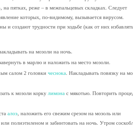
, на пятках, реже – в межпальцевых складках. Следует
явление которых, по-видимому, вызывается вирусом.
 и создают трудности при ходьбе (как от них избавлят
накладывать на мозоли на ночь.
авернуть в марлю и наложить на место мозоли.
ным салом 2 головки
чеснока
. Накладывать повязку на мо
язать к мозоли корку
лимона
с мякотью. Повторить проце
ста
алоэ
, наложить его свежим срезом на мозоль или
 или полиэтиленом и забинтовать на ночь. Утром соскоб