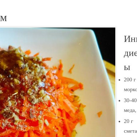
ом
Ин
ди
ы
200 г
морк
30-40
меда,
20 г
смет