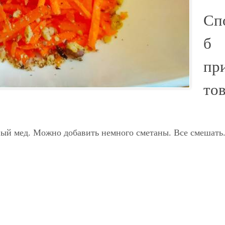
Сп
б
пр
то
ный мед. Можно добавить немного сметаны. Все смешать