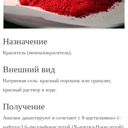
Назначение
Краситель (моноазокраситель).
Внешний вид
Натриевая соль: красный порошок или гранулят,
красный раствор в воде.
Получение
Анилин диазотируют и сочетают с 8-ацетиламино-1-
нафтол-3,6-дисульфокислотой (N-ацетил-Н-кислотой).