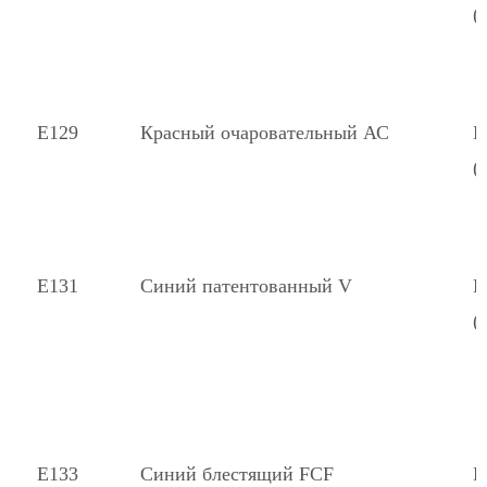
(
Е129
Красный очаровательный АС
К
(
Е131
Синий патентованный V
К
(
Е133
Синий блестящий FCF
К