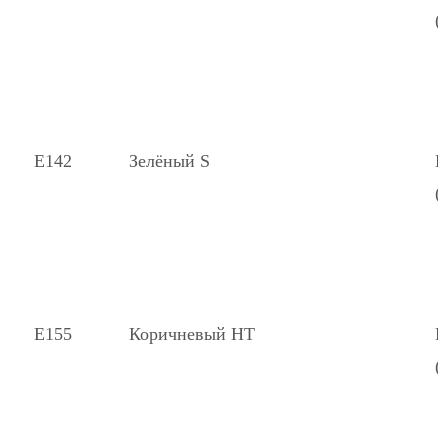
(
Е142
Зелёный S
К
(
Е155
Коричневый НТ
К
(