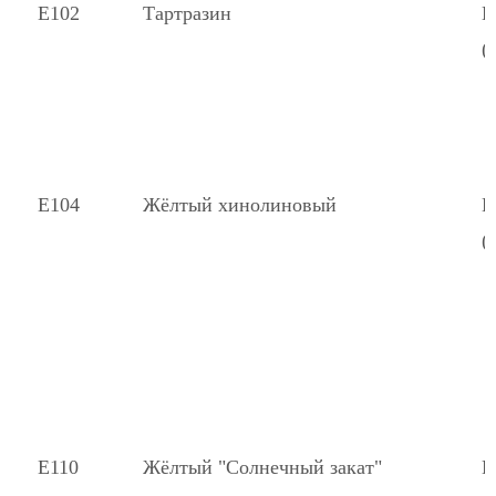
Е102
Тартразин
К
(
Е104
Жёлтый хинолиновый
К
(
Е110
Жёлтый "Солнечный закат"
К