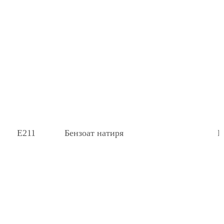
Е211
Бензоат натиря
К