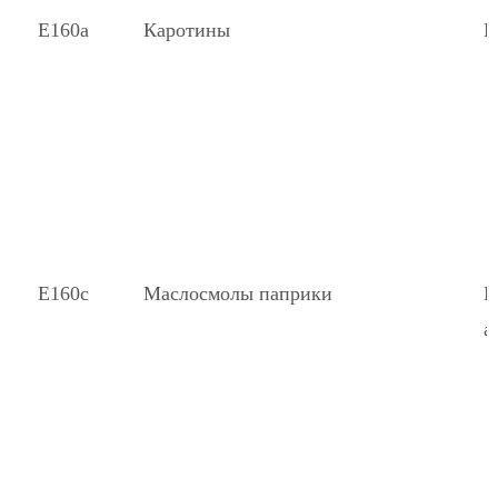
Е160а
Каротины
К
Е160с
Маслосмолы паприки
К
а