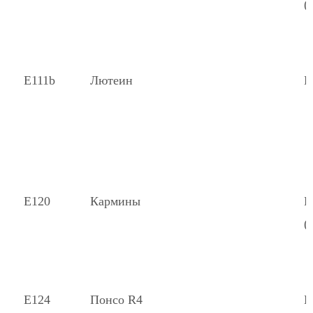
(
Е111b
Лютеин
К
Е120
Кармины
К
(
Е124
Понсо R4
К