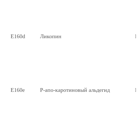
Е160d
Ликопин
К
Е160е
Р-апо-каротиновый альдегид
К