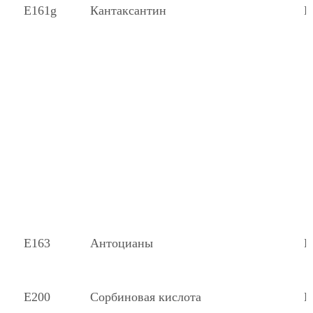
Е161g
Кантаксантин
К
Е163
Антоцианы
К
Е200
Сорбиновая кислота
К