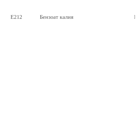
Е212
Бензоат калия
К