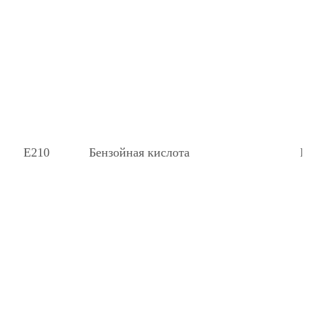
Е210
Бензойная кислота
К