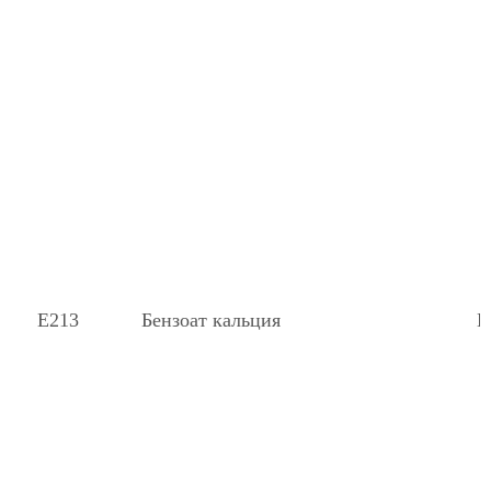
Е213
Бензоат кальция
К