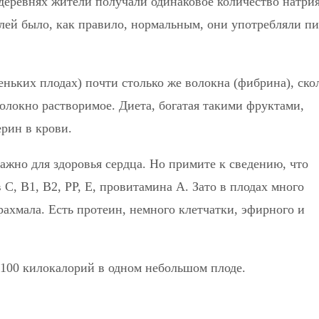
 деревнях жители получали одинаковое количество натрия
елей было, как правило, нормальным, они употребляли п
еньких плодах) почти столько же волокна (фибрина), ско
олокно растворимое. Диета, богатая такими фруктами,
рин в крови.
важно для здоровья сердца. Но примите к сведению, что
С, B1, В2, РР, Е, провитамина А. Зато в плодах много
рахмала. Есть протеин, немного клетчатки, эфирного и
 100 килокалорий в одном небольшом плоде.