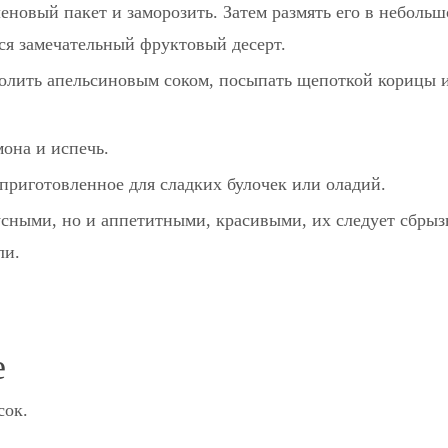
еновый пакет и заморозить. Затем размять его в неболь
ся замечательный фруктовый десерт.
полить апельсиновым соком, посыпать щепоткой корицы 
она и испечь.
 приготовленное для сладких булочек или оладий.
усными, но и аппетитными, красивыми, их следует сбрыз
ли.
е
сок.