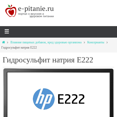
Влияние пищевых добавок, вред здоровью организма
Консерванты
Гидросульфит натрия Е222
Гидросульфит натрия Е222