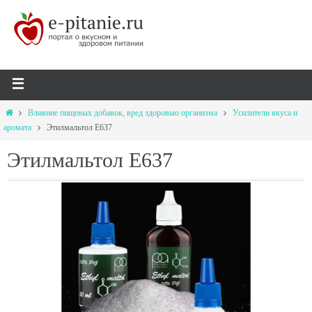
Влияние пищевых добавок, вред здоровью организма
Усилители вкуса и
аромата
Этилмальтол Е637
Этилмальтол Е637