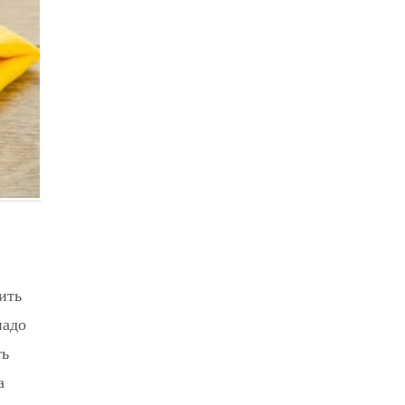
ить
надо
ть
а