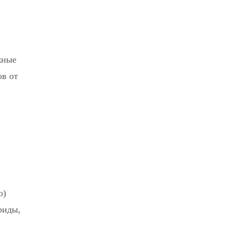
жные
ов от
о)
риды,