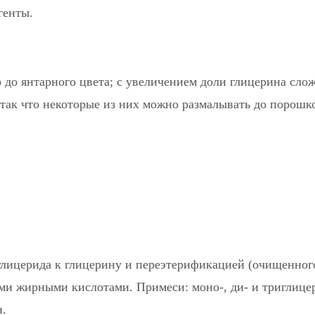
генты.
о до янтарного цвета; с увеличением доли глицерина сло
так что некоторые из них можно размалывать до порошк
лицерида к глицерину и переэтерификацией (очищенног
и жирными кислотами. Примеси: моно-, ди- и триглице
н.