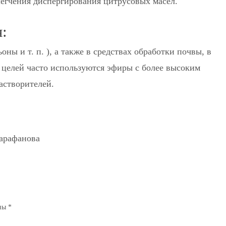
легчения диспергирования цитрусовых масел.
:
оны и т. п. ), а также в средствах обработки почвы, в
целей часто используются эфиры с более высоким
астворителей.
Сарафанова
ены
*